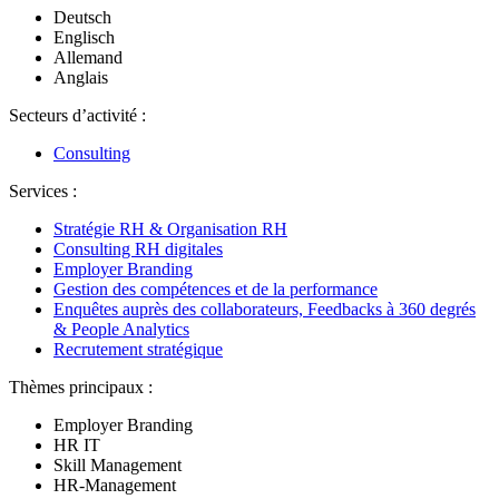
Deutsch
Englisch
Allemand
Anglais
Secteurs d’activité :
Consulting
Services :
Stratégie RH & Organisation RH
Consulting RH digitales
Employer Branding
Gestion des compétences et de la performance
Enquêtes auprès des collaborateurs, Feedbacks à 360 degrés
& People Analytics
Recrutement stratégique
Thèmes principaux :
Employer Branding
HR IT
Skill Management
HR-Management