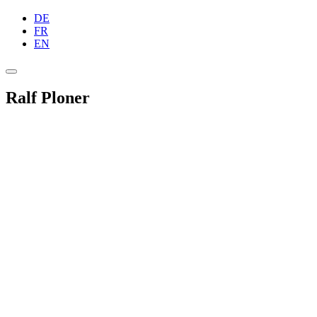
DE
FR
EN
Ralf Ploner