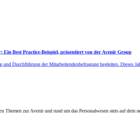
: Ein Best Practice-Beispiel, präsentiert von der Avenir Group​
ung und Durchführung der Mitarbeitendenbefragung begleiten. Dieses J
ten Themen zur Avenir und rund um das Personalwesen stets auf dem n