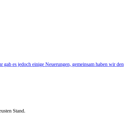
ahr gab es jedoch einige Neuerungen, gemeinsam haben wir den
eusten Stand.