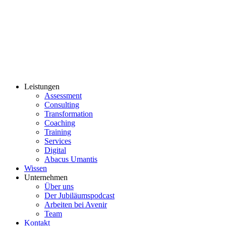
Leistungen
Assessment
Consulting
Transformation
Coaching
Training
Services
Digital
Abacus Umantis
Wissen
Unternehmen
Über uns
Der Jubiläumspodcast
Arbeiten bei Avenir
Team
Kontakt