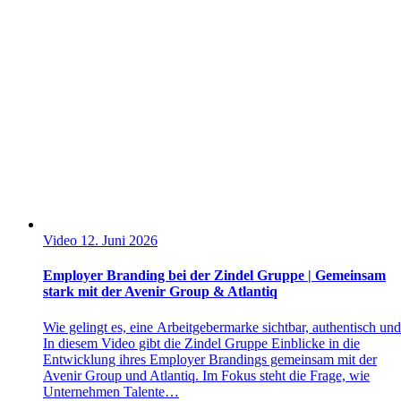
Video
12. Juni 2026
Employer Branding bei der Zindel Gruppe | Gemeinsam
stark mit der Avenir Group & Atlantiq
Wie gelingt es, eine Arbeitgebermarke sichtbar, authentisch un
In diesem Video gibt die Zindel Gruppe Einblicke in die
Entwicklung ihres Employer Brandings gemeinsam mit der
Avenir Group und Atlantiq. Im Fokus steht die Frage, wie
Unternehmen Talente…