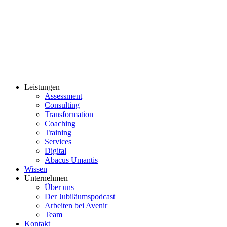
Leistungen
Assessment
Consulting
Transformation
Coaching
Training
Services
Digital
Abacus Umantis
Wissen
Unternehmen
Über uns
Der Jubiläumspodcast
Arbeiten bei Avenir
Team
Kontakt