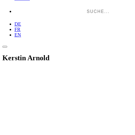
Suche...
DE
FR
EN
Kerstin Arnold