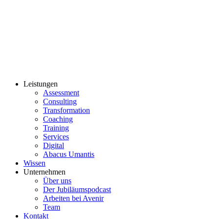
Leistungen
Assessment
Consulting
Transformation
Coaching
Training
Services
Digital
Abacus Umantis
Wissen
Unternehmen
Über uns
Der Jubiläumspodcast
Arbeiten bei Avenir
Team
Kontakt