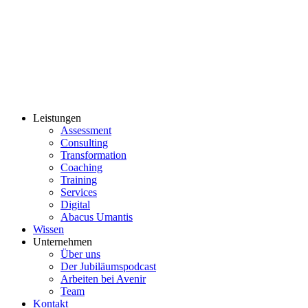
Leistungen
Assessment
Consulting
Transformation
Coaching
Training
Services
Digital
Abacus Umantis
Wissen
Unternehmen
Über uns
Der Jubiläumspodcast
Arbeiten bei Avenir
Team
Kontakt