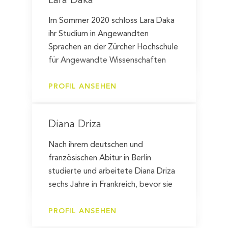
Lara Daka
Im Sommer 2020 schloss Lara Daka
ihr Studium in Angewandten
Sprachen an der Zürcher Hochschule
für Angewandte Wissenschaften
(ZHAW) ab. Während des Studiums
absolvierte sie ein Praktikum im
PROFIL ANSEHEN
Projektmanagement in…
Diana Driza
Nach ihrem deutschen und
französischen Abitur in Berlin
studierte und arbeitete Diana Driza
sechs Jahre in Frankreich, bevor sie
dann im Jahr 2009 nach Genf
umzog. Seit 2015 ist sie…
PROFIL ANSEHEN