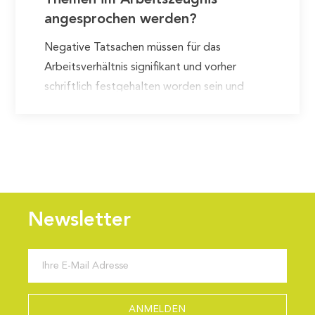
Themen im Arbeitszeugnis
angesprochen werden?
Negative Tatsachen müssen für das
Arbeitsverhältnis signifikant und vorher
schriftlich festgehalten worden sein und
zudem das Arbeitsverhältnis dauerhaft
belastet haben. Negative Punkte sind dann
aufzuführen, wenn der Arbeitnehmer
beispielsweise wiederholt…
Newsletter