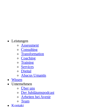
Leistungen
Assessment
Consulting
Transformation
Coaching
Training
Services
Digital
Abacus Umantis
Wissen
Unternehmen
Über uns
Der Jubiläumspodcast
Arbeiten bei Avenir
Team
Kontakt