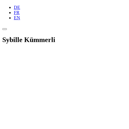
DE
FR
EN
Sybille Kümmerli