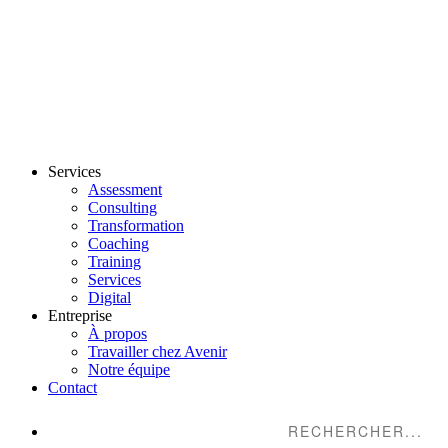
Services
Assessment
Consulting
Transformation
Coaching
Training
Services
Digital
Entreprise
À propos
Travailler chez Avenir
Notre équipe
Contact
Suche...