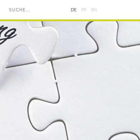
HE...
DE
FR
EN