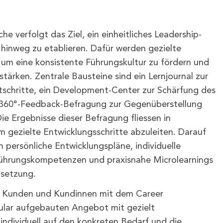
e verfolgt das Ziel, ein einheitliches Leadership-
hinweg zu etablieren. Dafür werden gezielte
um eine konsistente Führungskultur zu fördern und
tärken. Zentrale Bausteine sind ein Lernjournal zur
schritte, ein Development-Center zur Schärfung des
e 360°-Feedback-Befragung zur Gegenüberstellung
 Ergebnisse dieser Befragung fliessen in
m gezielte Entwicklungsschritte abzuleiten. Darauf
persönliche Entwicklungspläne, individuelle
 Führungskompetenzen und praxisnahe Microlearnings
msetzung.
re Kunden und Kundinnen mit dem Career
ar aufgebauten Angebot mit gezielt
 individuell auf den konkreten Bedarf und die