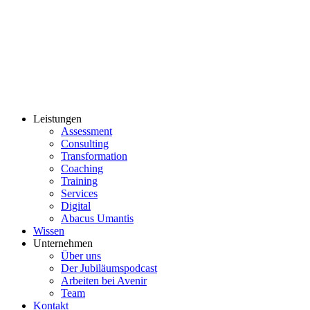
Leistungen
Assessment
Consulting
Transformation
Coaching
Training
Services
Digital
Abacus Umantis
Wissen
Unternehmen
Über uns
Der Jubiläumspodcast
Arbeiten bei Avenir
Team
Kontakt