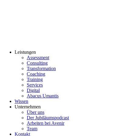
Leistungen
Assessment
Consulting
Transformation
Coaching
Training
Services
Digital
Abacus Umantis
Wissen
Unternehmen
Über uns
Der Jubiläumspodcast
Arbeiten bei Avenir
Team
Kontakt