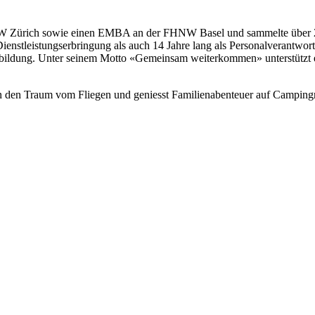
NBW Zürich sowie einen EMBA an der FHNW Basel und sammelte über 2
Dienstleistungserbringung als auch 14 Jahre lang als Personalverantwo
erbildung. Unter seinem Motto «Gemeinsam weiterkommen» unterstützt e
hen den Traum vom Fliegen und geniesst Familienabenteuer auf Campingr