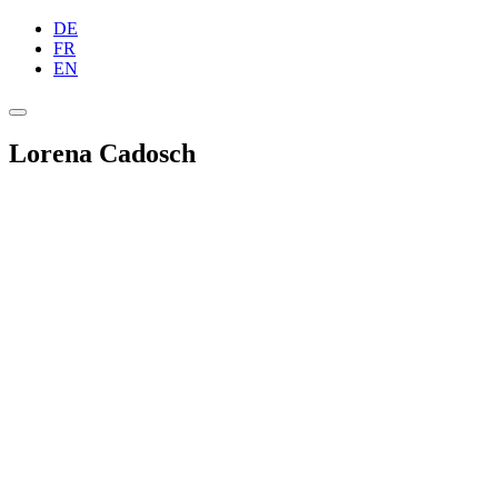
DE
FR
EN
Lorena Cadosch