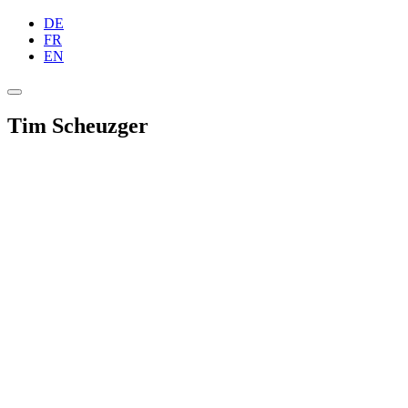
DE
FR
EN
Tim Scheuzger