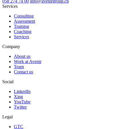
058 274 74 00
info@avenirgroup.ch
Services
Consulting
Assessment
Training
Coaching
Services
Company
About us
Work at Avenir
Team
Contact us
Social
LinkedIn
Xing
YouTube
Twitter
Legal
GTC