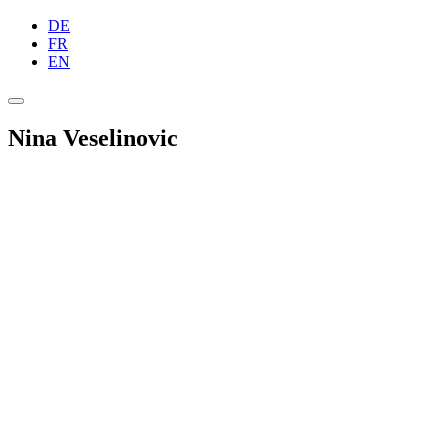
DE
FR
EN
Nina Veselinovic