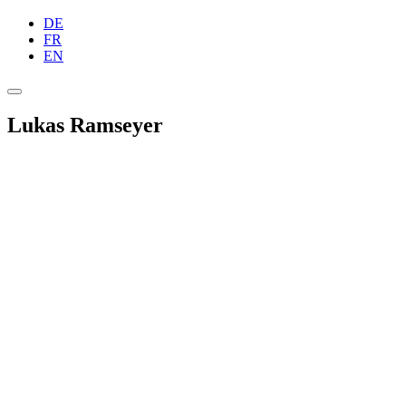
DE
FR
EN
Lukas Ramseyer