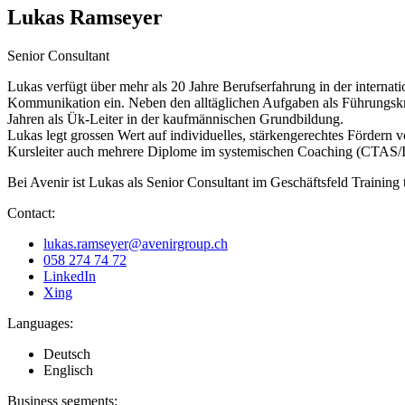
Lukas Ramseyer
Senior Consultant
Lukas verfügt über mehr als 20 Jahre Berufserfahrung in der internat
Kommunikation ein. Neben den alltäglichen Aufgaben als Führungskraft 
Jahren als Ük-Leiter in der kaufmännischen Grundbildung.
Lukas legt grossen Wert auf individuelles, stärkengerechtes Fördern
Kursleiter auch mehrere Diplome im systemischen Coaching (CTAS/I
Bei Avenir ist Lukas als Senior Consultant im Geschäftsfeld Traini
Contact:
lukas.ramseyer@avenirgroup.ch
058 274 74 72
LinkedIn
Xing
Languages:
Deutsch
Englisch
Business segments: