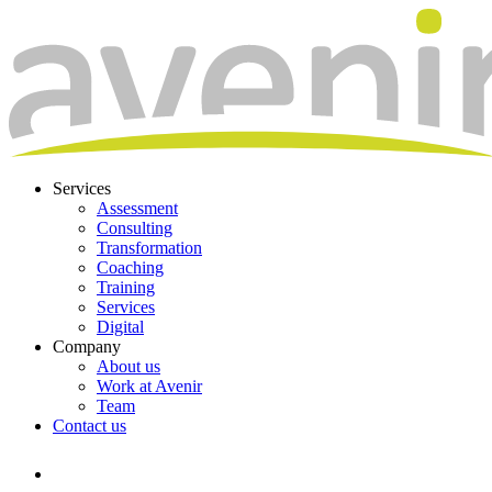
Services
Assessment
Consulting
Transformation
Coaching
Training
Services
Digital
Company
About us
Work at Avenir
Team
Contact us