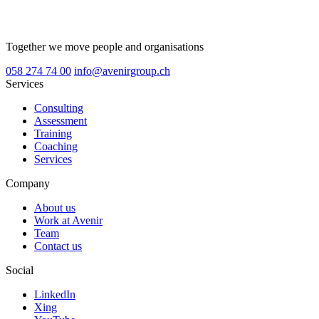
Together we move people and organisations
058 274 74 00
info@avenirgroup.ch
Services
Consulting
Assessment
Training
Coaching
Services
Company
About us
Work at Avenir
Team
Contact us
Social
LinkedIn
Xing