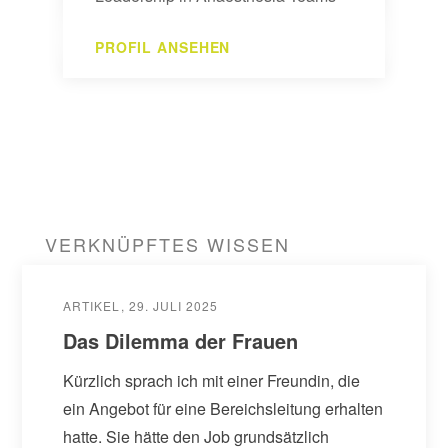
in Zusammenarbeit mit dem
Universitätsspital Zürich und der
PROFIL ANSEHEN
ETH Zürich geschrieben. Seit…
VERKNÜPFTES WISSEN
ARTIKEL
29. JULI 2025
Das Dilemma der Frauen
Kürzlich sprach ich mit einer Freundin, die
ein Angebot für eine Bereichsleitung erhalten
hatte. Sie hätte den Job grundsätzlich