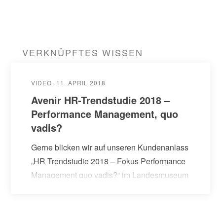
VERKNÜPFTES WISSEN
VIDEO
11. APRIL 2018
Avenir HR-Trendstudie 2018 –
Performance Management, quo
vadis?
Gerne blicken wir auf unseren Kundenanlass
„HR Trendstudie 2018 – Fokus Performance
Management quo vadis?“ im Landesmuseum
Zürich zurück und danken Marcel Oertig für
den Input zur HR Trendstudie, Antoinette…