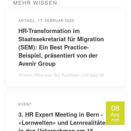
MEHR WISSEN
ARTIKEL
17. FEBRUAR 2025
HR-Transformation im
Staatssekretariat für Migration
(SEM): Ein Best Practice-
Beispiel, präsentiert von der
Avenir Group​
Avenir: Was war der Auslöser und was ist
das Ziel der HR-Reorganisation im SEM? ​
Stoppia: Die HR-Sektion wurde 2013
gegründet und hatte von Beginn an 3
EVENT
08
zentrale Schwerpunkte: HR-Beratung…
3. HR Expert Meeting in Bern -
Aug
2026
«Lernwelten» und Lernrealitäten
in den Unternehmen am 15.