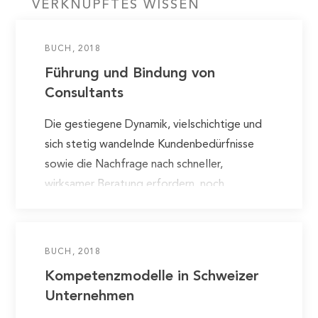
VERKNÜPFTES WISSEN
BUCH
2018
Führung und Bindung von
Consultants
Die gestiegene Dynamik, vielschichtige und
sich stetig wandelnde Kundenbedürfnisse
sowie die Nachfrage nach schneller,
wirksamer Beratung erfordern, noch
konsequenter in allen Bereichen vom Kunden
her zu denken. Dies gilt auch…
BUCH
2018
Kompetenzmodelle in Schweizer
Unternehmen