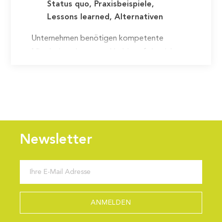
Status quo, Praxisbeispiele,
Lessons learned, Alternativen
Unternehmen benötigen kompetente
Mitarbeitende, um nachhaltig erfolgreich zu
sein. Die erfolgskritischen Kompetenzen zu
erfassen, zu beschreiben und zu entwickeln,
damit diese für die Erreichung der
Unternehmensziele zur Verfügung stehen,
sind…
Newsletter